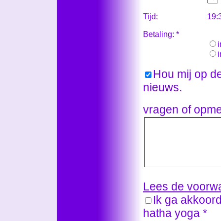
Tijd:
19:
Betaling: *
i
Hou mij op d
nieuws.
vragen of opme
Lees de voorw
Ik ga akkoor
hatha yoga *