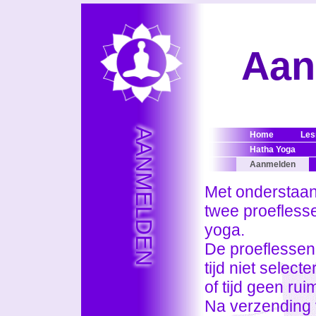
Aan
AANMELDEN
Home
Les
Hatha Yoga
Aanmelden
Met onderstaan
twee proefless
yoga.
De proeflessen
tijd niet select
of tijd geen ru
Na verzending 