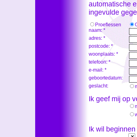
automatische e-
ingevulde gege
Proeflessen
naam: *
adres: *
postcode: *
woonplaats: *
telefoon: *
e-mail: *
geboortedatum:
geslacht:
Ik geef mij op 
Ik wil beginnen 