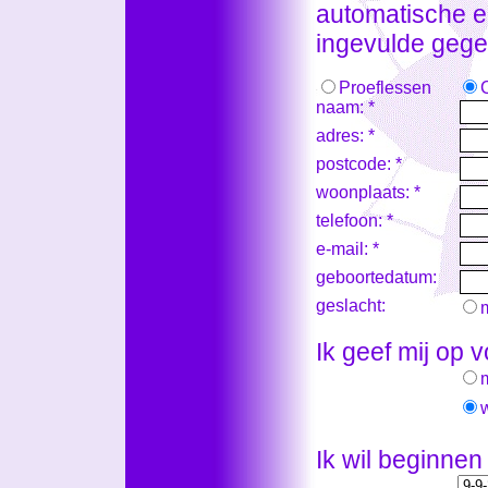
automatische e-
ingevulde gege
Proeflessen
naam: *
adres: *
postcode: *
woonplaats: *
telefoon: *
e-mail: *
geboortedatum:
geslacht:
Ik geef mij op 
Ik wil beginnen 