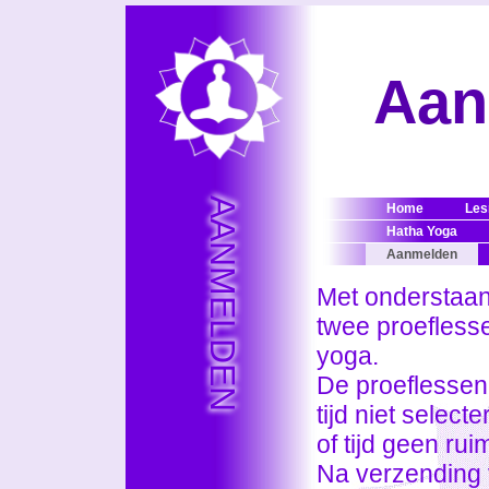
Aan
AANMELDEN
Home
Les
Hatha Yoga
Aanmelden
Met onderstaan
twee proefless
yoga.
De proeflessen
tijd niet select
of tijd geen ru
Na verzending 