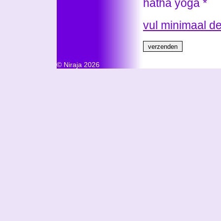
hatha yoga *
vul minimaal d
© Niraja 2026