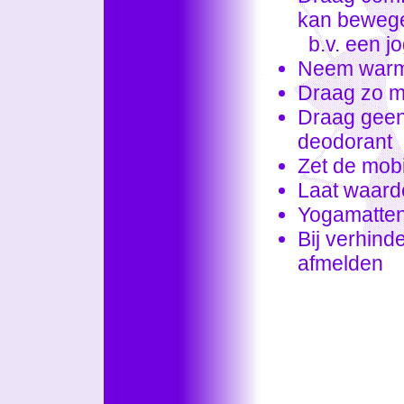
kan beweg
b.v. een jo
Neem warme
Draag zo m
Draag geen
deodorant
Zet de mobi
Laat waarde
Yogamatten
Bij verhind
afmelden