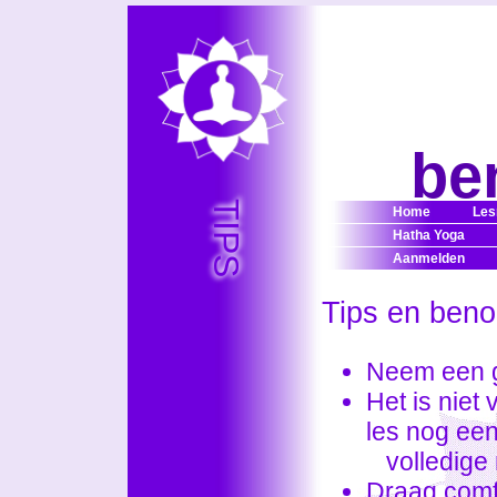
be
TIPS
Home
Les
Hatha Yoga
Aanmelden
Tips en ben
Neem een g
Het is niet
les nog ee
volledige m
Draag comfo